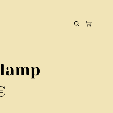
lamp
€