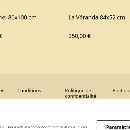
mel 80x100 cm
La Véranda 84x52 cm
€
250,00 €
us
Conditions
Politique de
Politiq
confidentialité
Paramètre
hiers qui nous aident à comprendre comment vous utilisez