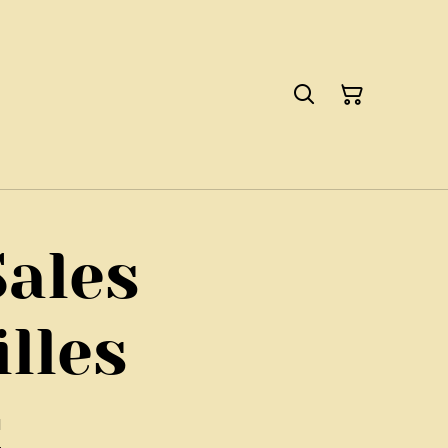
Sales
lles
€