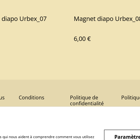
 diapo Urbex_07
Magnet diapo Urbex_0
6,00 €
us
Conditions
Politique de
Politiq
confidentialité
Paramètre
hiers qui nous aident à comprendre comment vous utilisez