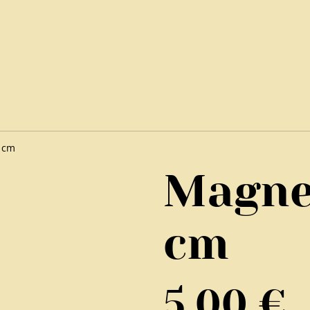
 cm
Magne
cm
5,00 €