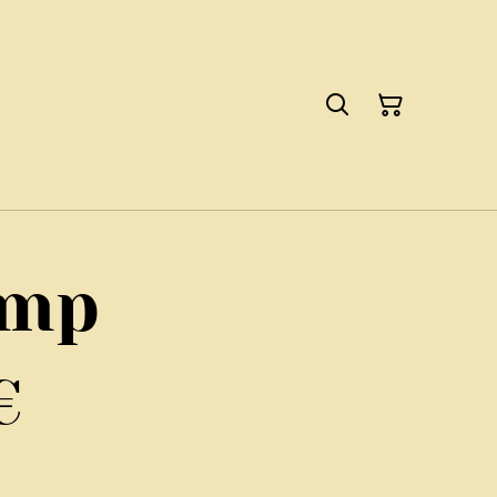
amp
€